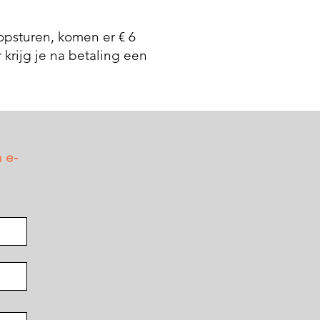
 opsturen, komen er € 6
 krijg je na betaling een
 e-