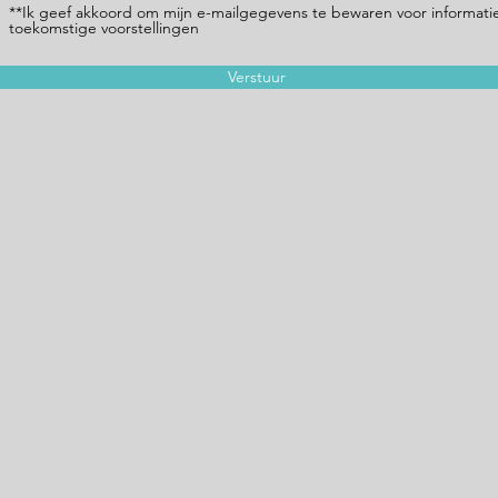
**Ik geef akkoord om mijn e-mailgegevens te bewaren voor informati
toekomstige voorstellingen
Verstuur