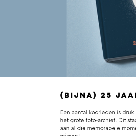
(bijna) 25 ja
Een aantal koorleden is druk
het grote foto-archief. Dit 
aan al d
ie memorabele momen
missen!