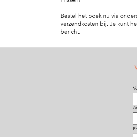
Bestel het boek nu via onders
verzendkosten bij. Je kunt h
bericht.
V
V
A
E