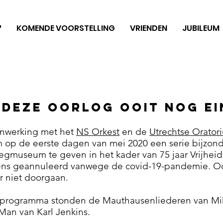
?
KOMENDE VOORSTELLING
VRIENDEN
JUBILEUM
 deze oorlog ooit nog ei
nwerking met het
NS Orkest
en de
Utrechtse Orator
m op de eerste dagen van mei 2020 een serie bijzond
gmuseum te geven in het kader van 75 jaar Vrijhei
ns geannuleerd vanwege de covid-19-pandemie. Ook
r niet doorgaan.
programma stonden de Mauthausenliederen van Mik
an van Karl Jenkins.