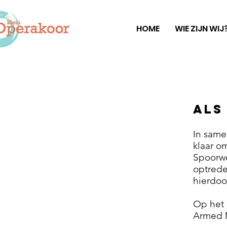
HOME
WIE ZIJN WIJ
Als
In same
klaar o
Spoorwe
optrede
hierdoo
Op het 
Armed M